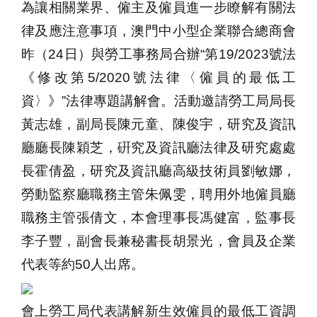
為讓相關業界、僱主及僱員進一步瞭解有關法
律及應注意事項，澳門中小型企業聯合總商會
昨（24日）與勞工事務局合辦“第19/2023號法
《修改第5/2020號法律〈僱員的最低工
資〉》”法律專題講解會。活動邀請勞工局局長
黃志雄，副局長陳元童、陳俊宇，
研究及資訊
廳廳長陳穎芝
，
硏究及資訊廳法律及研究處處
長霍倩盈
，
研究及資訊廳高級技術員劉敏娜
，
勞動監察廳職務主管朱佩雯
，
聘用外地僱員廳
職務主管張倩文
，
本會理事長馮健富，監事長
李子豐，副會長兼秘書長胡景光，會員及企業
代表等約50人出席。
會上勞工局代表
講解
新生效
僱員的最低工資
調