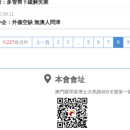
者：多管齊下緩解失業
2.08.11
小企：外僱空缺 無澳人問津
共
227
條資料
上一頁
1
2
...
5
6
7
8
9
本會會址
澳門羅理基博士大馬路600-E號第一